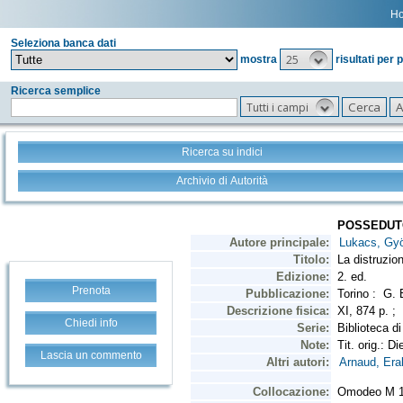
H
Seleziona banca dati
25
mostra
risultati per 
Ricerca semplice
Tutti i campi
Ricerca su indici
Archivio di Autorità
Prenota
Chiedi info
Lascia un commento