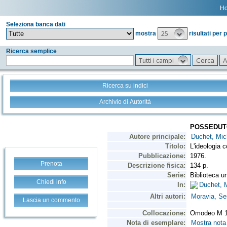
H
Seleziona banca dati
25
mostra
risultati per 
Ricerca semplice
Tutti i campi
Ricerca su indici
Archivio di Autorità
Prenota
Chiedi info
Lascia un commento