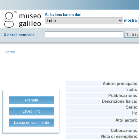
Seleziona banca dati
mostra
Tutti i
Ricerca semplice
Home
Prenota
Chiedi info
Lascia un commento