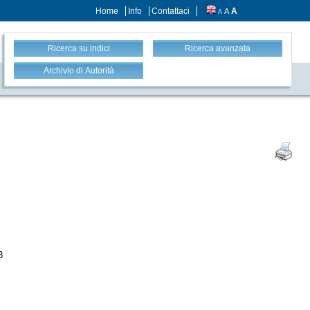
Home
Info
Contattaci
A
A
A
Ricerca su indici
Ricerca avanzata
Archivio di Autorità