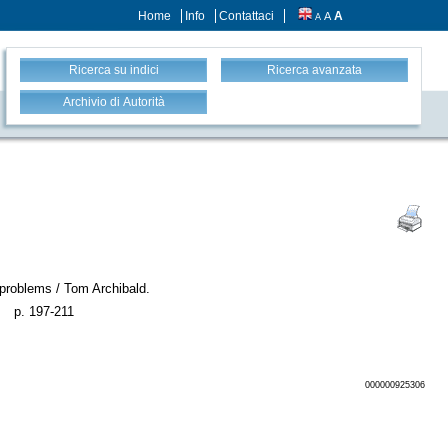
Home
Info
Contattaci
A
A
A
Ricerca su indici
Ricerca avanzata
Archivio di Autorità