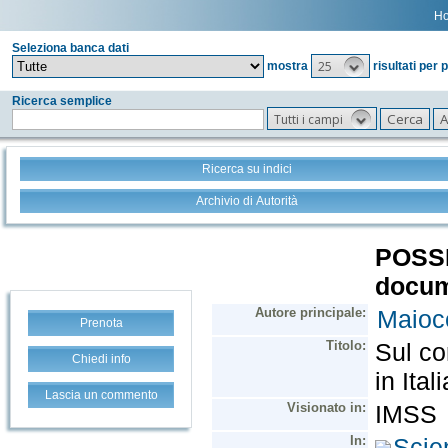
H
Seleziona banca dati
25
mostra
risultati per 
Ricerca semplice
Tutti i campi
Ricerca su indici
Archivio di Autorità
Prenota
Chiedi info
Lascia un commento