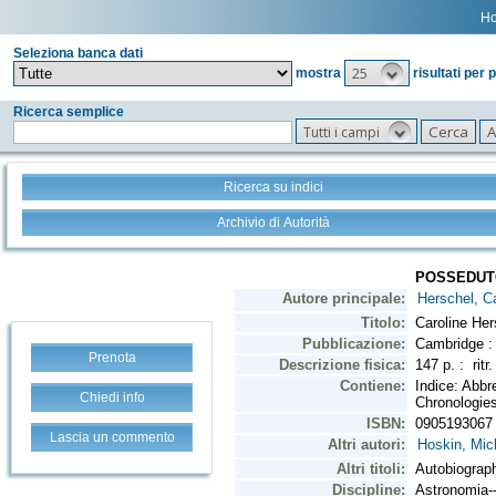
H
Seleziona banca dati
25
mostra
risultati per 
Ricerca semplice
Tutti i campi
Ricerca su indici
Archivio di Autorità
Prenota
Chiedi info
Lascia un commento