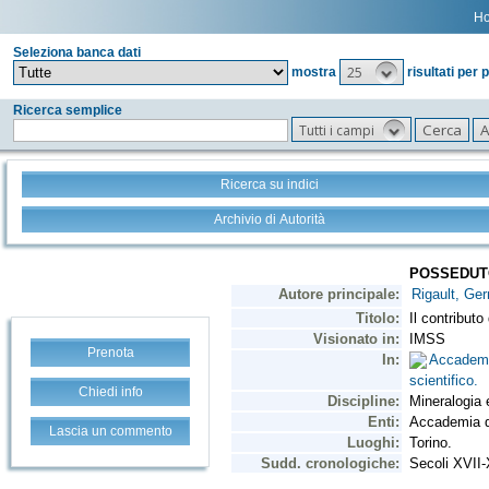
H
Seleziona banca dati
25
mostra
risultati per 
Ricerca semplice
Tutti i campi
Ricerca su indici
Archivio di Autorità
Prenota
Chiedi info
Lascia un commento