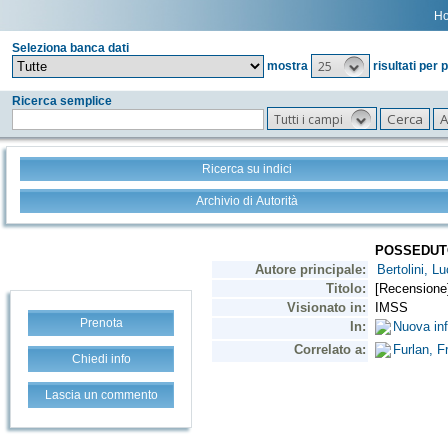
H
Seleziona banca dati
25
mostra
risultati per 
Ricerca semplice
Tutti i campi
Ricerca su indici
Archivio di Autorità
Prenota
Chiedi info
Lascia un commento