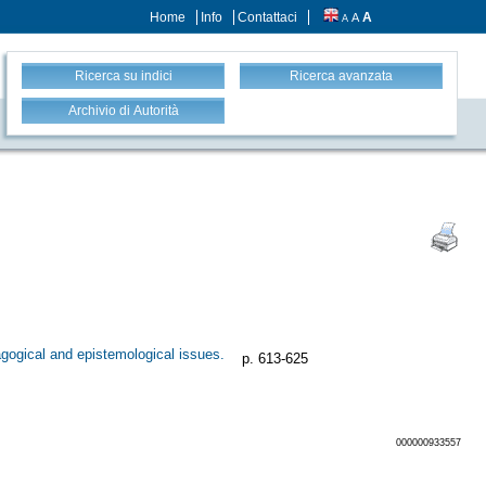
Home
Info
Contattaci
A
A
A
Ricerca su indici
Ricerca avanzata
Archivio di Autorità