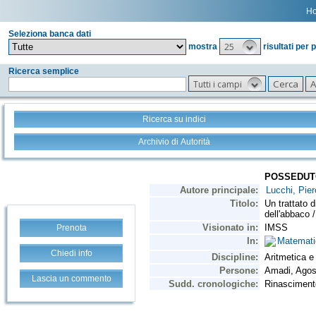
H
Seleziona banca dati
25
mostra
risultati per 
Ricerca semplice
Tutti i campi
Ricerca su indici
Archivio di Autorità
Prenota
Chiedi info
Lascia un commento