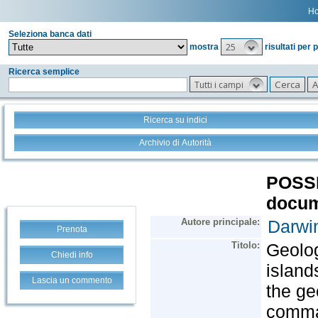
H
Seleziona banca dati
25
mostra
risultati per 
Ricerca semplice
Tutti i campi
Ricerca su indici
Archivio di Autorità
Prenota
Chiedi info
Lascia un commento