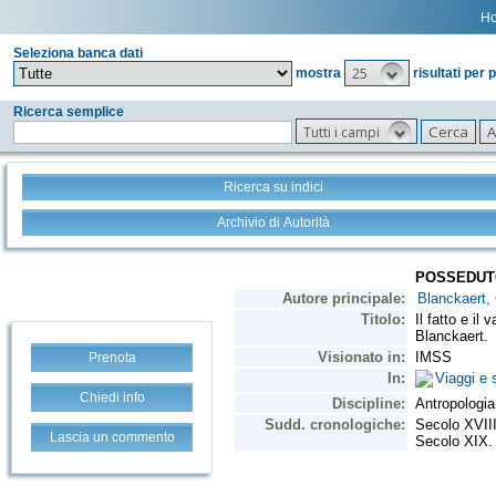
H
Seleziona banca dati
25
mostra
risultati per 
Ricerca semplice
Tutti i campi
Ricerca su indici
Archivio di Autorità
Prenota
Chiedi info
Lascia un commento