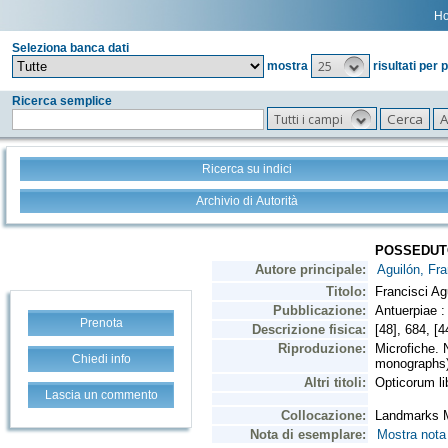
H
Seleziona banca dati
25
mostra
risultati per 
Ricerca semplice
Tutti i campi
Ricerca su indici
Archivio di Autorità
Prenota
Chiedi info
Lascia un commento