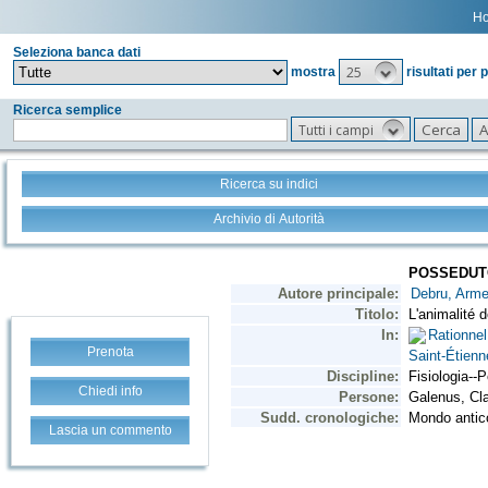
H
Seleziona banca dati
25
mostra
risultati per 
Ricerca semplice
Tutti i campi
Ricerca su indici
Archivio di Autorità
Prenota
Chiedi info
Lascia un commento