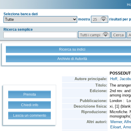
H
Seleziona banca dati
25
mostra
risultati per 
Ricerca semplice
Tutti i campi
Ricerca su indici
Archivio di Autorità
Prenota
Chiedi info
Lascia un commento