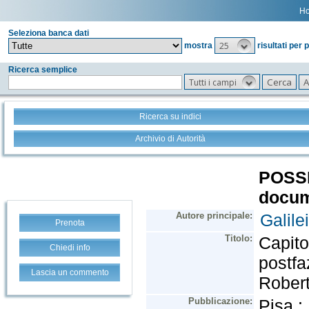
H
Seleziona banca dati
25
mostra
risultati per 
Ricerca semplice
Tutti i campi
Ricerca su indici
Archivio di Autorità
Prenota
Chiedi info
Lascia un commento