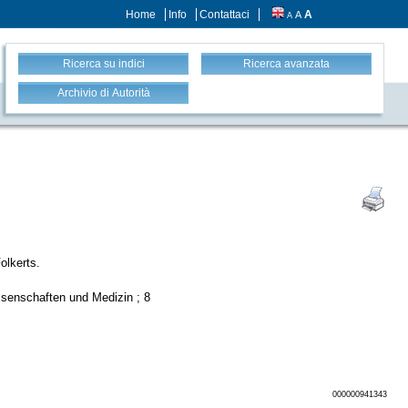
Home
Info
Contattaci
A
A
A
Ricerca su indici
Ricerca avanzata
Archivio di Autorità