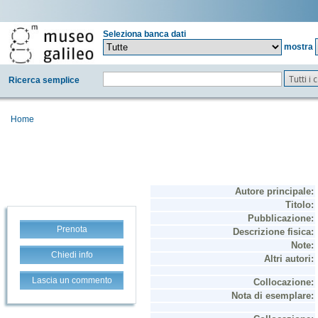
Seleziona banca dati
mostra
Tutti i
Ricerca semplice
Home
Prenota
Chiedi info
Lascia un commento