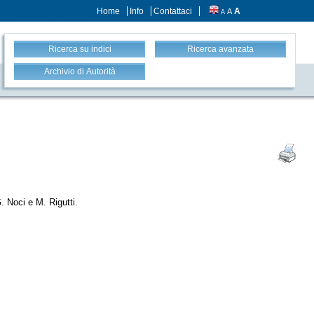
Home
Info
Contattaci
A
A
A
Ricerca su indici
Ricerca avanzata
Archivio di Autorità