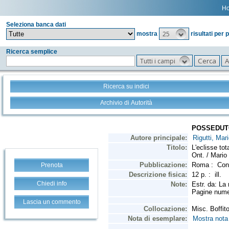
H
Seleziona banca dati
25
mostra
risultati per 
Ricerca semplice
Tutti i campi
Ricerca su indici
Archivio di Autorità
Prenota
Chiedi info
Lascia un commento