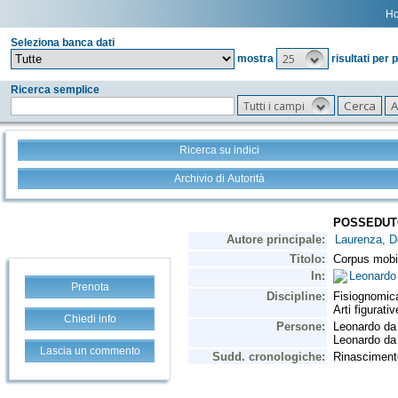
H
Seleziona banca dati
25
mostra
risultati per 
Ricerca semplice
Tutti i campi
Ricerca su indici
Archivio di Autorità
Prenota
Chiedi info
Lascia un commento