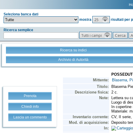
H
Seleziona banca dati
25
mostra
risultati per 
Ricerca semplice
Tutti i campi
Ricerca su indici
Archivio di Autorità
Prenota
Chiedi info
Lascia un commento