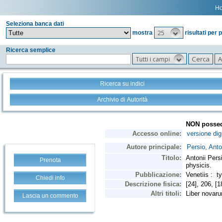
H
Seleziona banca dati
25
mostra
risultati per 
Ricerca semplice
Tutti i campi
Ricerca su indici
Archivio di Autorità
Prenota
Chiedi info
Lascia un commento