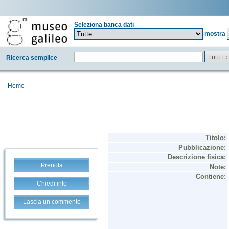
Seleziona banca dati
mostra
Tutti i
Ricerca semplice
Home
Prenota
Chiedi info
Lascia un commento