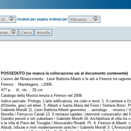
25
Rilevanza
risultati per pagina ordinati per
 campi