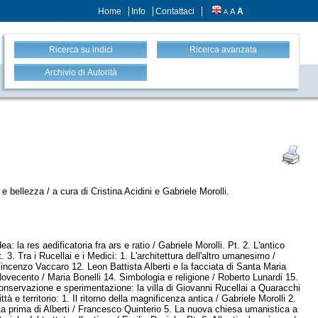
Home
Info
Contattaci
A
A
A
Ricerca su indici
Ricerca avanzata
Archivio di Autorità