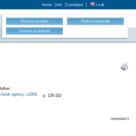
Home
Info
Contattaci
A
A
A
Ricerca su indici
Ricerca avanzata
Archivio di Autorità