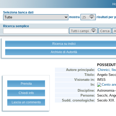
H
Seleziona banca dati
25
mostra
risultati per 
Ricerca semplice
Tutti i campi
Ricerca su indici
Archivio di Autorità
Prenota
Chiedi info
Lascia un commento