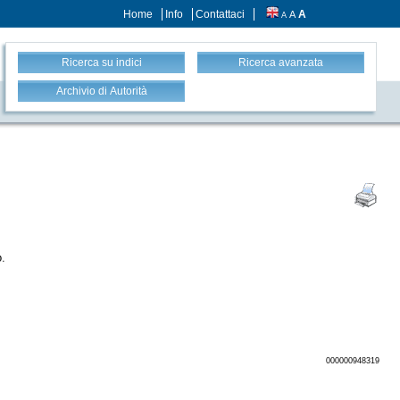
Home
Info
Contattaci
A
A
A
Ricerca su indici
Ricerca avanzata
Archivio di Autorità