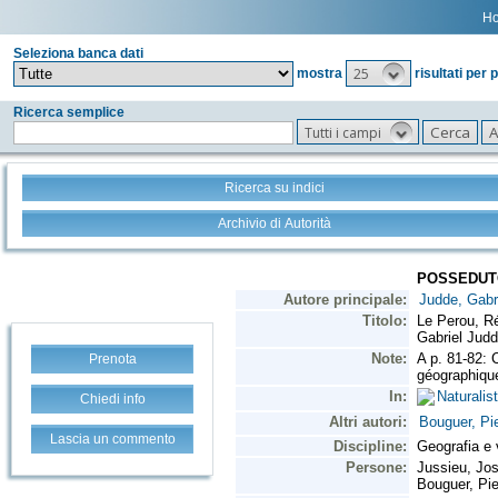
H
Seleziona banca dati
25
mostra
risultati per 
Ricerca semplice
Tutti i campi
Ricerca su indici
Archivio di Autorità
Prenota
Chiedi info
Lascia un commento