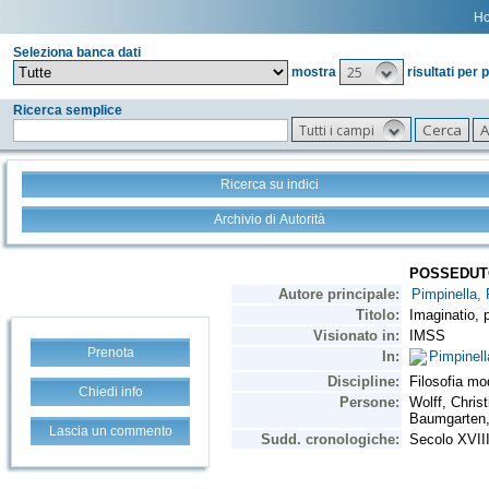
H
Seleziona banca dati
25
mostra
risultati per 
Ricerca semplice
Tutti i campi
Ricerca su indici
Archivio di Autorità
Prenota
Chiedi info
Lascia un commento