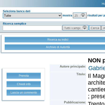
H
Seleziona banca dati
25
mostra
risultati per 
Ricerca semplice
Tutti i campi
Ricerca su indici
Archivio di Autorità
Prenota
Chiedi info
Lascia un commento