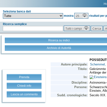
H
Seleziona banca dati
25
mostra
risultati per 
Ricerca semplice
Tutti i campi
Ricerca su indici
Archivio di Autorità
Prenota
Chiedi info
Lascia un commento