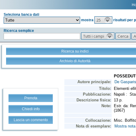
H
Seleziona banca dati
25
mostra
risultati per 
Ricerca semplice
Tutti i campi
Ricerca su indici
Archivio di Autorità
Prenota
Chiedi info
Lascia un commento