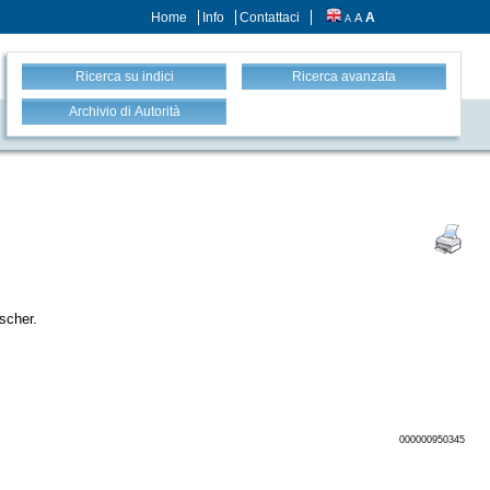
Home
Info
Contattaci
A
A
A
Ricerca su indici
Ricerca avanzata
Archivio di Autorità