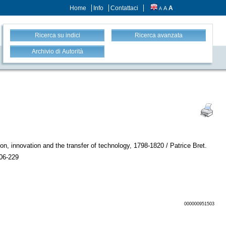
Home
Info
Contattaci
A
A
A
Ricerca su indici
Ricerca avanzata
Archivio di Autorità