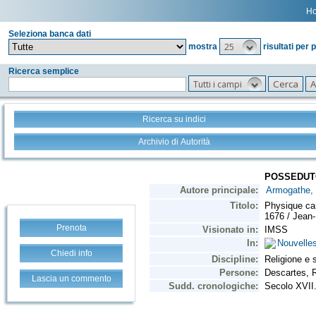
H
Seleziona banca dati
25
mostra
risultati per 
Ricerca semplice
Tutti i campi
Ricerca su indici
Archivio di Autorità
Prenota
Chiedi info
Lascia un commento