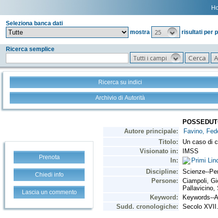
H
Seleziona banca dati
25
mostra
risultati per 
Ricerca semplice
Tutti i campi
Ricerca su indici
Archivio di Autorità
Prenota
Chiedi info
Lascia un commento