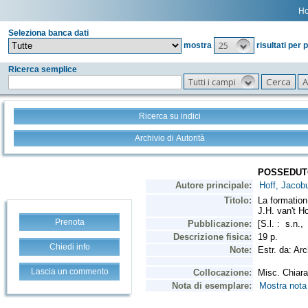
H
Seleziona banca dati
25
mostra
risultati per 
Ricerca semplice
Tutti i campi
Ricerca su indici
Archivio di Autorità
Prenota
Chiedi info
Lascia un commento