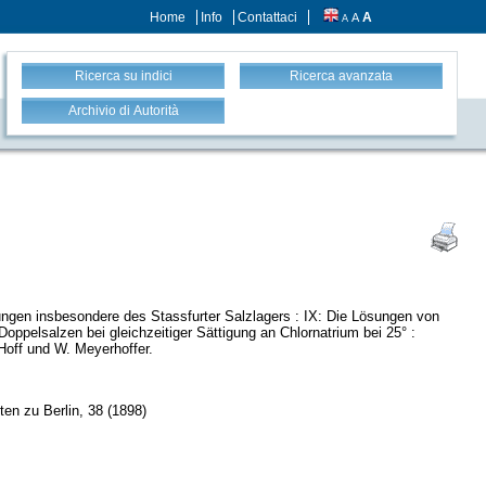
Home
Info
Contattaci
A
A
A
Ricerca su indici
Ricerca avanzata
Archivio di Autorità