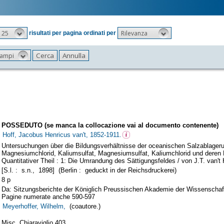
25
Rilevanza
risultati per pagina ordinati per
 campi