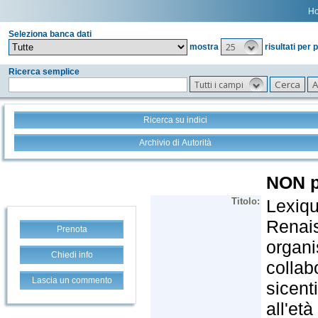
H
Seleziona banca dati
25
mostra
risultati per 
Ricerca semplice
Tutti i campi
Ricerca su indici
Archivio di Autorità
Prenota
Chiedi info
Lascia un commento