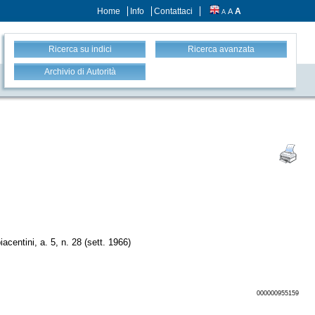
Home
Info
Contattaci
A
A
A
Ricerca su indici
Ricerca avanzata
Archivio di Autorità