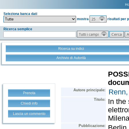
H
Seleziona banca dati
25
mostra
risultati per 
Ricerca semplice
Tutti i campi
Ricerca su indici
Archivio di Autorità
Prenota
Chiedi info
Lascia un commento