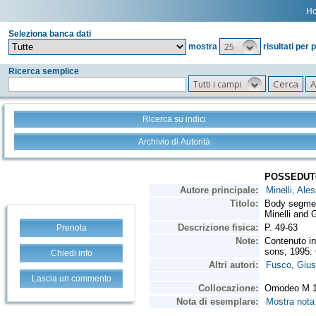
H
Seleziona banca dati
25
mostra
risultati per 
Ricerca semplice
Tutti i campi
Ricerca su indici
Archivio di Autorità
Prenota
Chiedi info
Lascia un commento