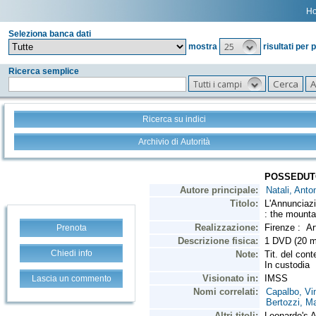
H
Seleziona banca dati
25
mostra
risultati per 
Ricerca semplice
Tutti i campi
Ricerca su indici
Archivio di Autorità
Prenota
Chiedi info
Lascia un commento