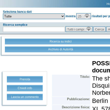
H
Seleziona banca dati
25
mostra
risultati per 
Ricerca semplice
Tutti i campi
Ricerca su indici
Archivio di Autorità
Prenota
Chiedi info
Lascia un commento