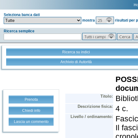
H
Seleziona banca dati
25
mostra
risultati per 
Ricerca semplice
Tutti i campi
Ricerca su indici
Archivio di Autorità
Prenota
Chiedi info
Lascia un commento