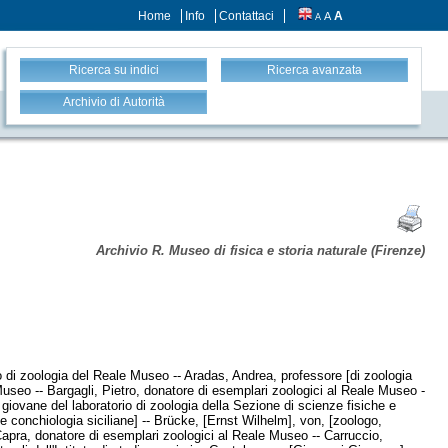
Home
Info
Contattaci
A
A
A
Ricerca su indici
Ricerca avanzata
Archivio di Autorità