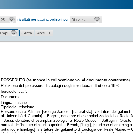
25
Rilevanza
risultati per pagina ordinati per
 campi