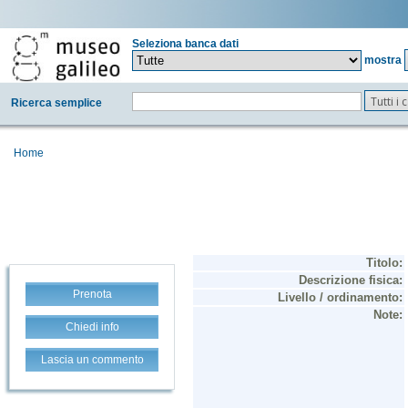
Seleziona banca dati
mostra
Tutti i
Ricerca semplice
Home
Prenota
Chiedi info
Lascia un commento