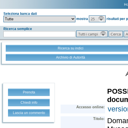
H
Seleziona banca dati
25
mostra
risultati per 
Ricerca semplice
Tutti i campi
Ricerca su indici
Archivio di Autorità
Prenota
Chiedi info
Lascia un commento