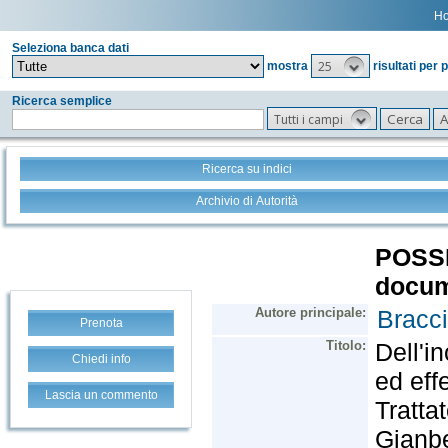
H
Seleziona banca dati
25
mostra
risultati per 
Ricerca semplice
Tutti i campi
Ricerca su indici
Archivio di Autorità
Prenota
Chiedi info
Lascia un commento