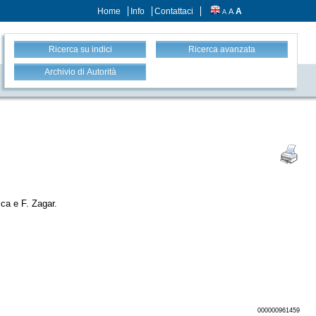
Home
Info
Contattaci
A
A
A
Ricerca su indici
Ricerca avanzata
Archivio di Autorità