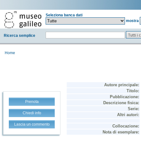
Seleziona banca dati
mostra
Tutti i
Ricerca semplice
Home
Prenota
Chiedi info
Lascia un commento