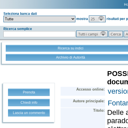
H
Seleziona banca dati
25
mostra
risultati per 
Ricerca semplice
Tutti i campi
Ricerca su indici
Archivio di Autorità
Prenota
Chiedi info
Lascia un commento