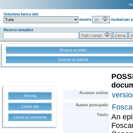
H
Seleziona banca dati
25
mostra
risultati per 
Ricerca semplice
Tutti i campi
Ricerca su indici
Archivio di Autorità
Prenota
Chiedi info
Lascia un commento